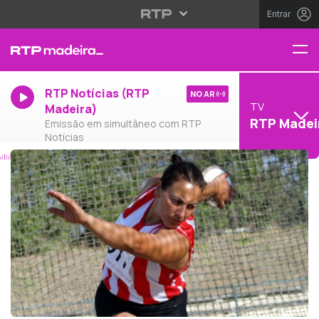
Entrar
RTP Notícias (RTP
NO AR
TV
Madeira)
RTP Madei
Emissão em simultâneo com RTP
Notícias