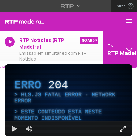
Entrar
RTP Notícias (RTP
NO AR
TV
Madeira)
RTP Madei
Emissão em simultâneo com RTP
Notícias
ERRO
204
HLS.JS FATAL ERROR - NETWORK
ERROR
ESTE CONTEÚDO ESTÁ NESTE
MOMENTO INDISPONÍVEL