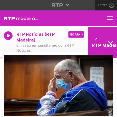
Entrar
RTP Notícias (RTP
NO AR
TV
Madeira)
RTP Madei
Emissão em simultâneo com RTP
Notícias