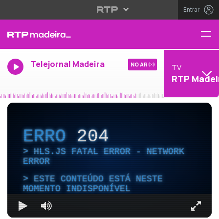
Entrar
Telejornal Madeira
NO AR
TV
RTP Madei
ERRO
204
HLS.JS FATAL ERROR - NETWORK
ERROR
ESTE CONTEÚDO ESTÁ NESTE
MOMENTO INDISPONÍVEL