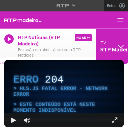
Entrar
RTP Notícias (RTP
NO AR
TV
Madeira)
RTP Madei
Emissão em simultâneo com RTP
Notícias
ERRO
204
HLS.JS FATAL ERROR - NETWORK
ERROR
ESTE CONTEÚDO ESTÁ NESTE
MOMENTO INDISPONÍVEL