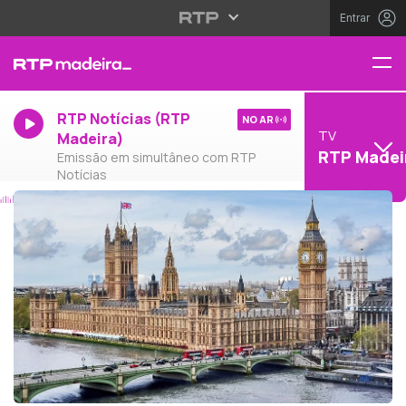
Entrar
RTP Notícias (RTP
NO AR
TV
Madeira)
RTP Madei
Emissão em simultâneo com RTP
Notícias