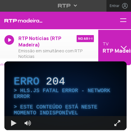
Entrar
RTP Notícias (RTP
NO AR
TV
Madeira)
RTP Madei
Emissão em simultâneo com RTP
Notícias
ERRO
204
HLS.JS FATAL ERROR - NETWORK
ERROR
ESTE CONTEÚDO ESTÁ NESTE
MOMENTO INDISPONÍVEL