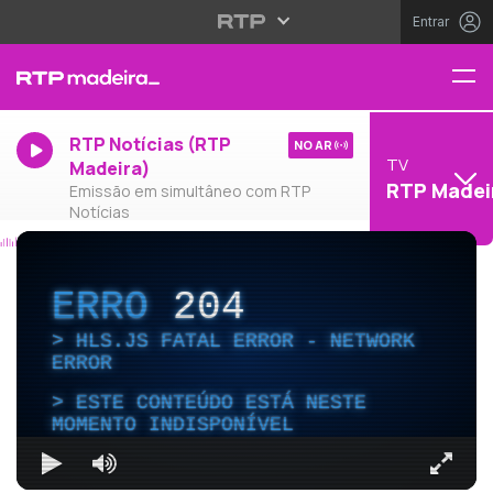
Entrar
RTP Notícias (RTP
NO AR
TV
Madeira)
RTP Madei
Emissão em simultâneo com RTP
Notícias
ERRO
204
HLS.JS FATAL ERROR - NETWORK
ERROR
ESTE CONTEÚDO ESTÁ NESTE
MOMENTO INDISPONÍVEL