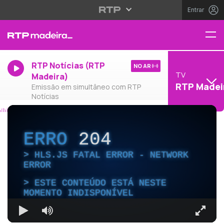
Entrar
RTP Notícias (RTP
NO AR
TV
Madeira)
RTP Madei
Emissão em simultâneo com RTP
Notícias
ERRO
204
HLS.JS FATAL ERROR - NETWORK
ERROR
ESTE CONTEÚDO ESTÁ NESTE
MOMENTO INDISPONÍVEL