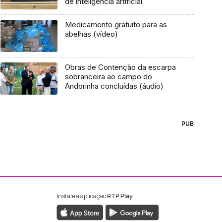
de inteligência artificial
Medicamento gratuito para as
abelhas (vídeo)
Obras de Contenção da escarpa
sobranceira ao campo do
Andorinha concluídas (áudio)
PUB
Instale a aplicação
RTP Play
ebook da RTP Madeira
nstagram da RTP Madeira