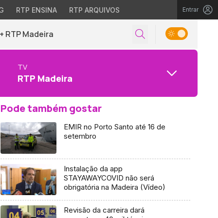
G
RTP ENSINA
RTP ARQUIVOS
Entrar
+ RTP Madeira
TV
RTP Madeira
Pode também gostar
EMIR no Porto Santo até 16 de
setembro
Instalação da app
STAYAWAYCOVID não será
obrigatória na Madeira (Vídeo)
Revisão da carreira dará