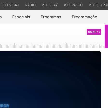
TELEVISÃO
RÁDIO
RTP PLAY
RTP PALCO
RTP ZIG ZA
o
Especiais
Programas
Programação
NO AR
RROR