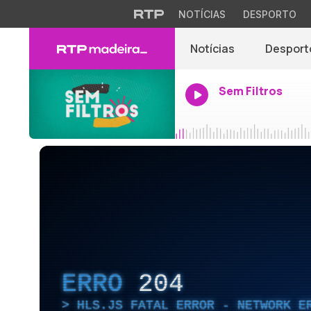
NOTÍCIAS
DESPORTO
Notícias
Desport
Sem Filtros
ERRO
204
HLS.JS FATAL ERROR - NETWORK E