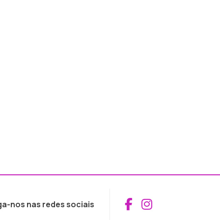
Aceder ao Fac
Aceder ao I
ga-nos nas redes sociais