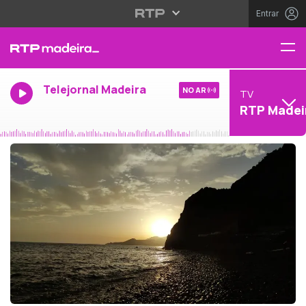
Entrar
Telejornal Madeira
NO AR
TV
RTP Madei