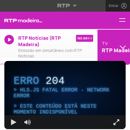
Entrar
RTP Notícias (RTP
NO AR
TV
Madeira)
RTP Madei
Emissão em simultâneo com RTP
Notícias
ERRO
204
HLS.JS FATAL ERROR - NETWORK
ERROR
ESTE CONTEÚDO ESTÁ NESTE
MOMENTO INDISPONÍVEL