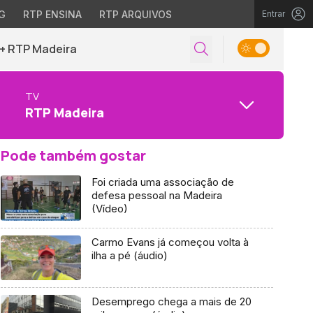
G
RTP ENSINA
RTP ARQUIVOS
Entrar
+ RTP Madeira
TV
RTP Madeira
Pode também gostar
Foi criada uma associação de
defesa pessoal na Madeira
(Vídeo)
Carmo Evans já começou volta à
ilha a pé (áudio)
Desemprego chega a mais de 20