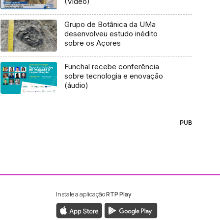
(Vídeo)
Grupo de Botânica da UMa
desenvolveu estudo inédito
sobre os Açores
Funchal recebe conferência
sobre tecnologia e enovação
(áudio)
PUB
Instale a aplicação
RTP Play
ebook da RTP Madeira
nstagram da RTP Madeira