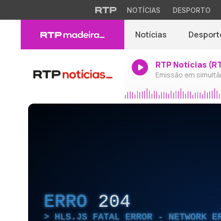
NOTÍCIAS
DESPORTO
Notícias
Desport
RTP Notícias (R
Emissão em simultâ
ERRO
204
HLS.JS FATAL ERROR - NETWORK E