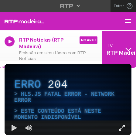
Entrar
RTP Notícias (RTP
NO AR
TV
Madeira)
RTP Madei
Emissão em simultâneo com RTP
Notícias
ERRO
204
HLS.JS FATAL ERROR - NETWORK
ERROR
ESTE CONTEÚDO ESTÁ NESTE
MOMENTO INDISPONÍVEL