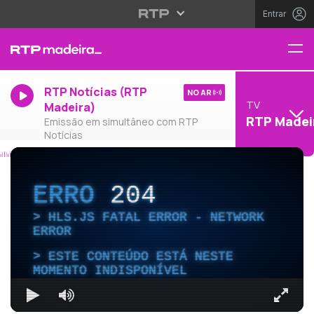
Entrar
RTP Notícias (RTP
NO AR
TV
Madeira)
RTP Madei
Emissão em simultâneo com RTP
Notícias
ERRO
204
HLS.JS FATAL ERROR - NETWORK
ERROR
ESTE CONTEÚDO ESTÁ NESTE
MOMENTO INDISPONÍVEL