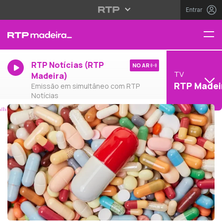
Entrar
RTP Notícias (RTP
NO AR
TV
Madeira)
RTP Madei
Emissão em simultâneo com RTP
Notícias