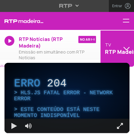
Entrar
RTP Notícias (RTP
NO AR
TV
Madeira)
RTP Madei
Emissão em simultâneo com RTP
Notícias
ERRO
204
HLS.JS FATAL ERROR - NETWORK
ERROR
ESTE CONTEÚDO ESTÁ NESTE
MOMENTO INDISPONÍVEL