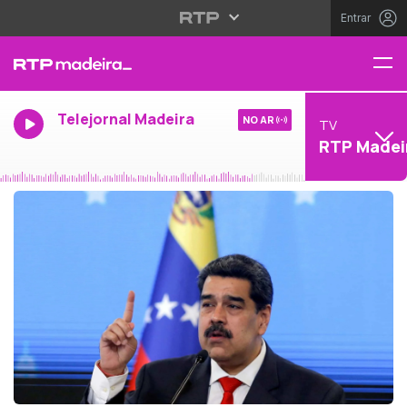
Entrar
Telejornal Madeira
NO AR
TV
RTP Madei