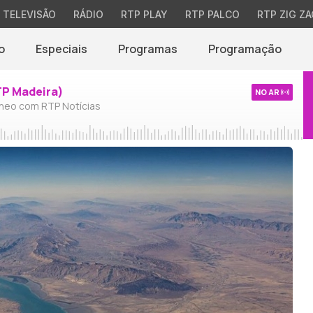
TELEVISÃO
RÁDIO
RTP PLAY
RTP PALCO
RTP ZIG ZA
o
Especiais
Programas
Programação
TP Madeira)
NO AR
neo com RTP Notícias