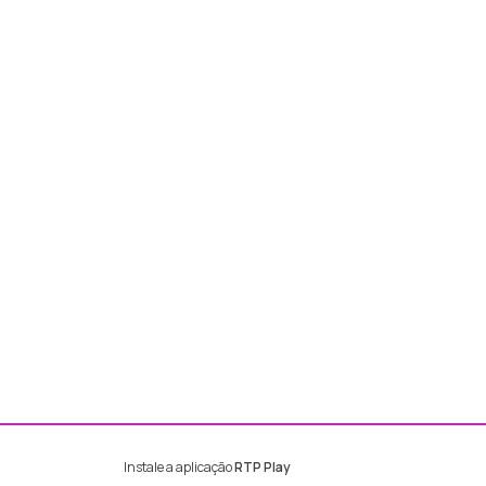
Instale a aplicação
RTP Play