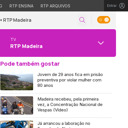
G
RTP ENSINA
RTP ARQUIVOS
Entrar
+ RTP Madeira
TV
RTP Madeira
Pode também gostar
Jovem de 29 anos fica em prisão
preventiva por violar mulher com
80 anos
Madeira recebeu, pela primeira
vez, a Concentração Nacional de
Vespas (Vídeo)
Já arrancou a laboração no