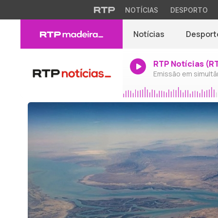
NOTÍCIAS
DESPORTO
Notícias
Desport
RTP Notícias (R
Emissão em simultâ