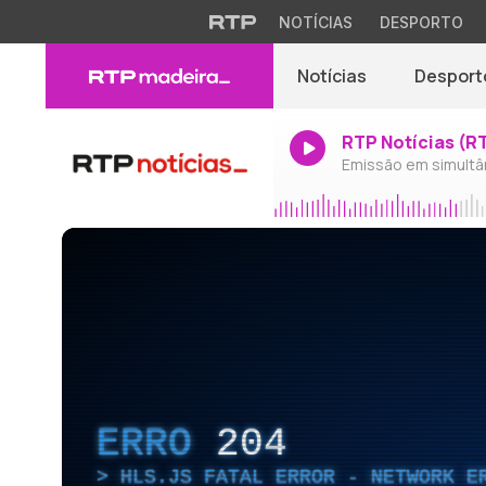
NOTÍCIAS
DESPORTO
Notícias
Desport
RTP Notícias (R
Emissão em simultâ
ERRO
204
HLS.JS FATAL ERROR - NETWORK E