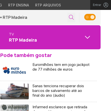
G
RTP ENSINA
RTP ARQUIVOS
Entrar
+ RTP Madeira
TV
RTP Madeira
Pode também gostar
Euromilhões tem em jogo jackpot
de 77 milhões de euros
Sanas tenciona recuperar dois
barcos de salvamento até ao
final do ano (áudio)
Infarmed esclarece que retirada