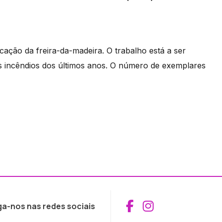
icação da freira-da-madeira. O trabalho está a ser
s incêndios dos últimos anos. O número de exemplares
Aceder ao Fac
Aceder ao I
ga-nos nas redes sociais