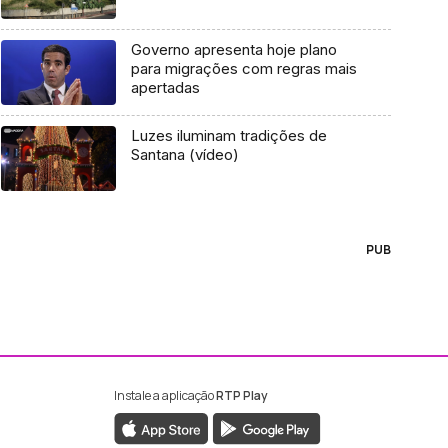
Governo apresenta hoje plano
para migrações com regras mais
apertadas
Luzes iluminam tradições de
Santana (vídeo)
PUB
Instale a aplicação
RTP Play
ebook da RTP Madeira
nstagram da RTP Madeira