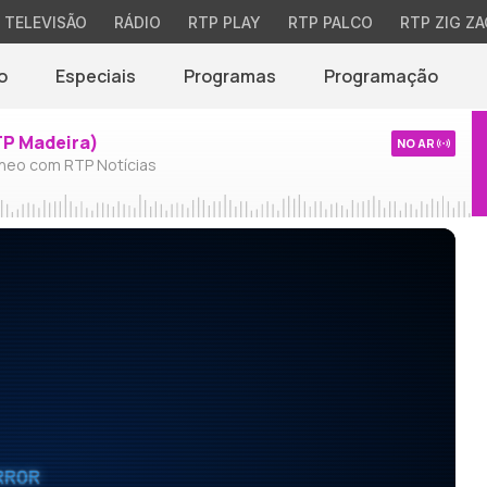
TELEVISÃO
RÁDIO
RTP PLAY
RTP PALCO
RTP ZIG ZA
o
Especiais
Programas
Programação
TP Madeira)
NO AR
neo com RTP Notícias
RROR