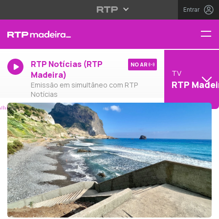
Entrar
RTP Notícias (RTP
NO AR
TV
Madeira)
RTP Madei
Emissão em simultâneo com RTP
Notícias