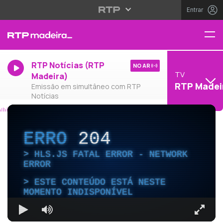
Entrar
RTP Notícias (RTP
NO AR
TV
Madeira)
RTP Madei
Emissão em simultâneo com RTP
Notícias
ERRO
204
HLS.JS FATAL ERROR - NETWORK
ERROR
ESTE CONTEÚDO ESTÁ NESTE
MOMENTO INDISPONÍVEL