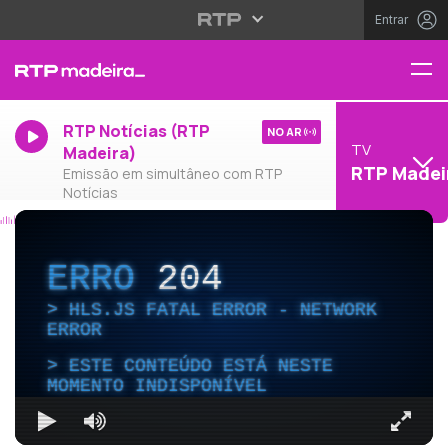
Entrar
RTP Notícias (RTP
NO AR
TV
Madeira)
RTP Madei
Emissão em simultâneo com RTP
Notícias
ERRO
204
HLS.JS FATAL ERROR - NETWORK
ERROR
ESTE CONTEÚDO ESTÁ NESTE
MOMENTO INDISPONÍVEL