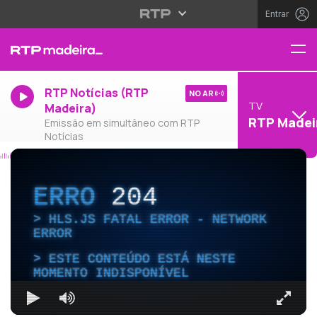
Entrar
RTP Notícias (RTP
NO AR
TV
Madeira)
RTP Madei
Emissão em simultâneo com RTP
Notícias
ERRO
204
HLS.JS FATAL ERROR - NETWORK
ERROR
ESTE CONTEÚDO ESTÁ NESTE
MOMENTO INDISPONÍVEL