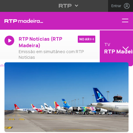
Entrar
RTP Notícias (RTP
NO AR
TV
Madeira)
RTP Madei
Emissão em simultâneo com RTP
Notícias