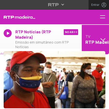
Entrar
RTP Notícias (RTP
NO AR
TV
Madeira)
RTP Madei
Emissão em simultâneo com RTP
Notícias