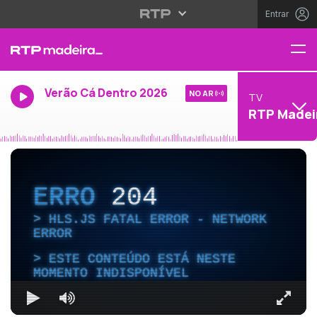
Entrar
Verão Cá Dentro 2026
NO AR
TV
RTP Madei
ERRO
204
HLS.JS FATAL ERROR - NETWORK
ERROR
ESTE CONTEÚDO ESTÁ NESTE
MOMENTO INDISPONÍVEL