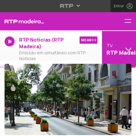
Entrar
RTP Notícias (RTP
NO AR
TV
Madeira)
RTP Madei
Emissão em simultâneo com RTP
Notícias