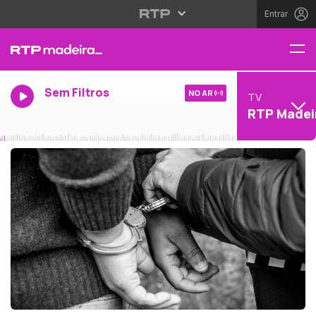
Entrar
Sem Filtros
NO AR
TV
RTP Madei