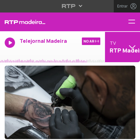
Entrar
Telejornal Madeira
NO AR
TV
RTP Madei