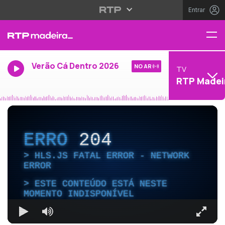
Entrar
Verão Cá Dentro 2026
NO AR
TV
RTP Madei
ERRO
204
HLS.JS FATAL ERROR - NETWORK
ERROR
ESTE CONTEÚDO ESTÁ NESTE
MOMENTO INDISPONÍVEL