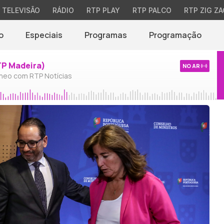
TELEVISÃO
RÁDIO
RTP PLAY
RTP PALCO
RTP ZIG ZA
o
Especiais
Programas
Programação
TP Madeira)
NO AR
neo com RTP Notícias