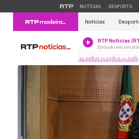
NOTÍCIAS
DESPORTO
Notícias
Desport
RTP Notícias (R
Emissão em simultâ