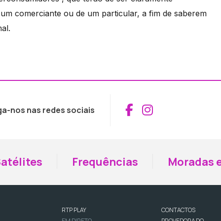
um comerciante ou de um particular, a fim de saberem
al.
Aceder ao Fac
Aceder ao I
ga-nos nas redes sociais
atélites
Frequências
Moradas e
RTP PLAY
CONTACTOS
EM DIRETO
PROVEDORA DO