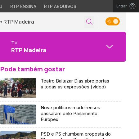
G
RTP ENSINA
RTP ARQUIVOS
Entrar
+ RTP Madeira
TV
RTP Madeira
Pode também gostar
Teatro Baltazar Dias abre portas
a todas as expressões (vídeo)
Nove políticos madeirenses
passaram pelo Parlamento
Europeu
PSD e PS chumbam proposta do