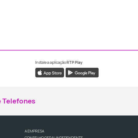
Instale a aplicação
RTP Play
ebook da RTP Madeira
nstagram da RTP Madeira
 Telefones
A EMPRESA
CONSELHO GERAL INDEPENDENTE