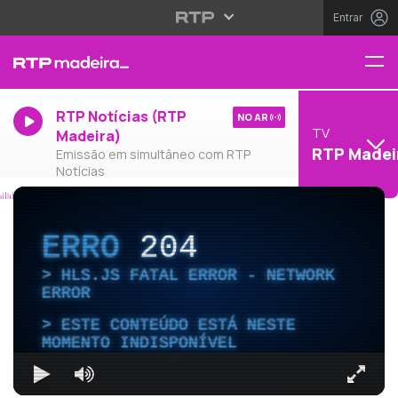
Entrar
RTP Notícias (RTP
NO AR
TV
Madeira)
RTP Madei
Emissão em simultâneo com RTP
Notícias
ERRO
204
HLS.JS FATAL ERROR - NETWORK
ERROR
ESTE CONTEÚDO ESTÁ NESTE
MOMENTO INDISPONÍVEL