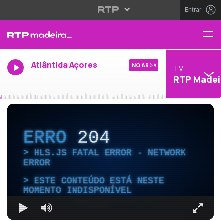
Entrar
Atlântida Açores
NO AR
TV
RTP Madei
ERRO
204
HLS.JS FATAL ERROR - NETWORK
ERROR
ESTE CONTEÚDO ESTÁ NESTE
MOMENTO INDISPONÍVEL