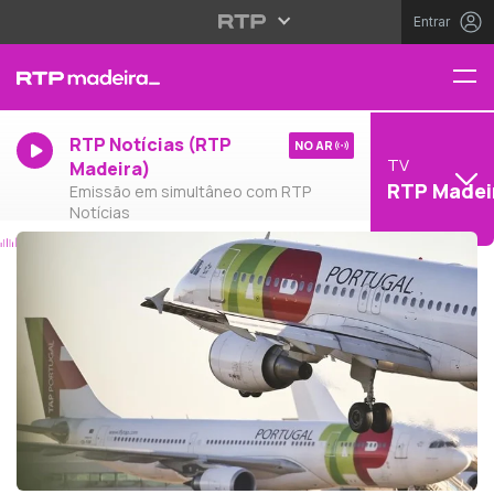
Entrar
RTP Notícias (RTP
NO AR
TV
Madeira)
RTP Madei
Emissão em simultâneo com RTP
Notícias