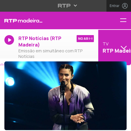
Entrar
RTP Notícias (RTP
NO AR
TV
Madeira)
RTP Madei
Emissão em simultâneo com RTP
Notícias