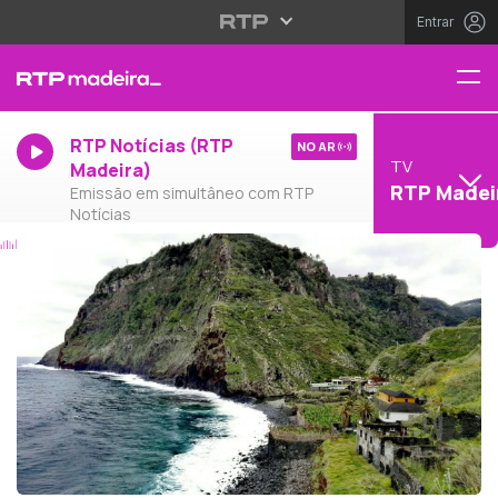
Entrar
RTP Notícias (RTP
NO AR
TV
Madeira)
RTP Madei
Emissão em simultâneo com RTP
Notícias