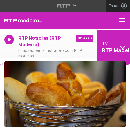
Entrar
RTP Notícias (RTP
NO AR
TV
Madeira)
RTP Madei
Emissão em simultâneo com RTP
Notícias