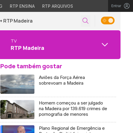
G
RTP ENSINA
RTP ARQUIVOS
Entrar
+ RTP Madeira
TV
RTP Madeira
Pode também gostar
Aviões da Força Aérea
sobrevoam a Madeira
Homem começou a ser julgado
na Madeira por 139.619 crimes de
pornografia de menores
Plano Regional de Emergência e