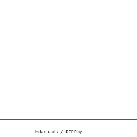
Instale a aplicação
RTP Play