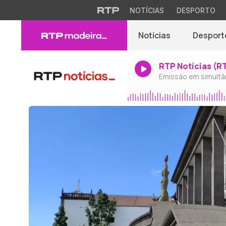
NOTÍCIAS
DESPORTO
Notícias
Desport
RTP Notícias (R
Emissão em simultâ