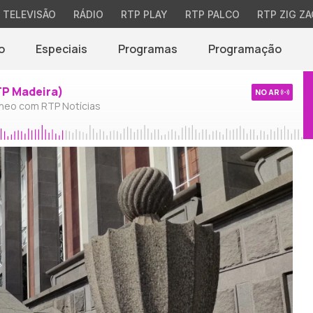
TELEVISÃO
RÁDIO
RTP PLAY
RTP PALCO
RTP ZIG ZA
o
Especiais
Programas
Programação
TP Madeira)
NO AR
neo com RTP Notícias