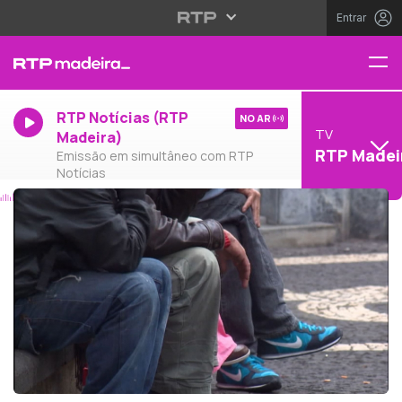
Entrar
RTP Notícias (RTP
NO AR
TV
Madeira)
RTP Madei
Emissão em simultâneo com RTP
Notícias