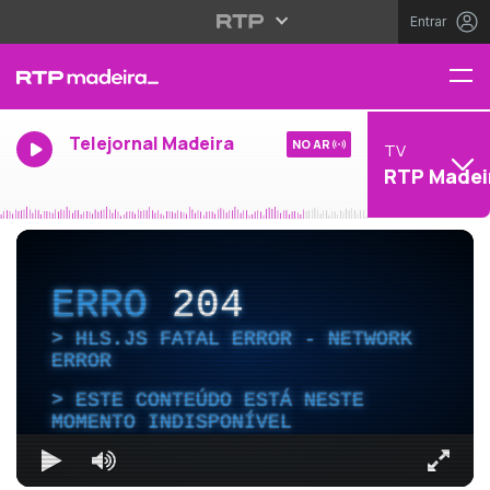
Entrar
Telejornal Madeira
NO AR
TV
RTP Madei
ERRO
204
HLS.JS FATAL ERROR - NETWORK
ERROR
ESTE CONTEÚDO ESTÁ NESTE
MOMENTO INDISPONÍVEL