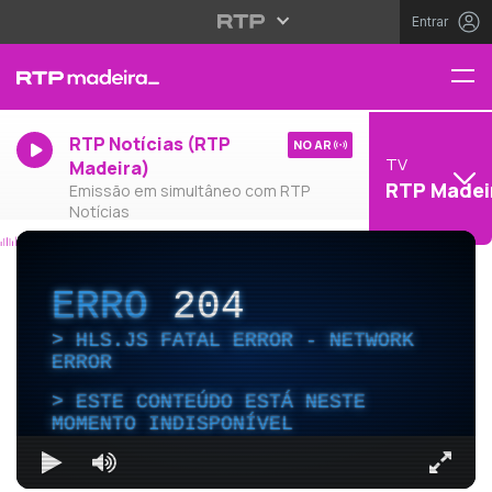
Entrar
RTP Notícias (RTP
NO AR
TV
Madeira)
RTP Madei
Emissão em simultâneo com RTP
Notícias
ERRO
204
HLS.JS FATAL ERROR - NETWORK
ERROR
ESTE CONTEÚDO ESTÁ NESTE
MOMENTO INDISPONÍVEL