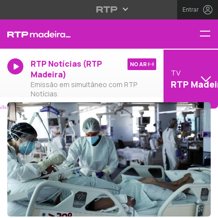
Entrar
RTP Notícias (RTP
NO AR
TV
Madeira)
RTP Madei
Emissão em simultâneo com RTP
Notícias