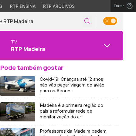
G
RTP ENSINA
RTP ARQUIVOS
Entrar
+ RTP Madeira
TV
RTP Madeira
Pode também gostar
Covid-19: Crianças até 12 anos
não vão pagar viagem de avião
para os Açores
Madeira é a primeira região do
país a reformular rede de
monitorização do ar
Professores da Madeira pedem