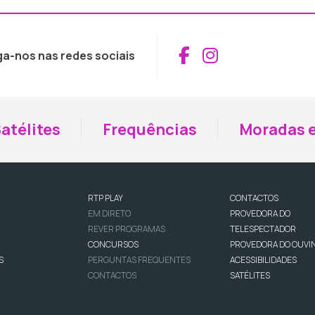
Aceder ao Fac
Aceder ao I
ga-nos nas redes sociais
atélites
Frequências
Moradas e
RTP PLAY
CONTACTOS
EM DIRETO
PROVEDORA DO
REVER PROGRAMAS
TELESPECTADOR
CONCURSOS
PROVEDORA DO OUVI
S
PERGUNTAS FREQUENTES
ACESSIBILIDADES
CONTACTOS
SATÉLITES