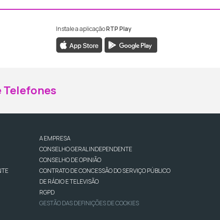
Instale a aplicação
RTP Play
ebook da RTP Madeira
nstagram da RTP Madeira
 Telefones
A EMPRESA
CONSELHO GERAL INDEPENDENTE
CONSELHO DE OPINIÃO
NTE
CONTRATO DE CONCESSÃO DO SERVIÇO PÚBLICO
DE RÁDIO E TELEVISÃO
RGPD
GESTÃO DAS DEFINIÇÕES DE COOKIES