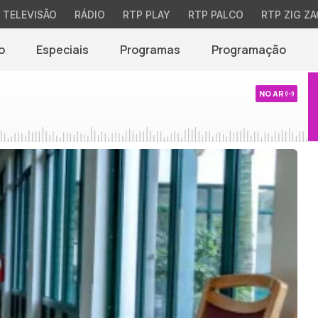
TELEVISÃO
RÁDIO
RTP PLAY
RTP PALCO
RTP ZIG ZA
o
Especiais
Programas
Programação
NO AR