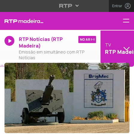
Entrar
RTP Notícias (RTP
NO AR
TV
Madeira)
RTP Madei
Emissão em simultâneo com RTP
Notícias