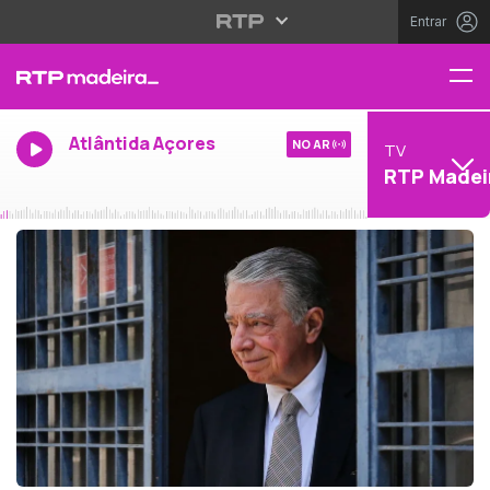
Entrar
Atlântida Açores
NO AR
TV
RTP Madei