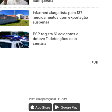
catequese»
Infarmed alarga lista para 137
medicamentos com exportação
suspensa
PSP regista 61 acidentes e
deteve 11 detenções esta
semana
PUB
Instale a aplicação
RTP Play
ebook da RTP Madeira
nstagram da RTP Madeira