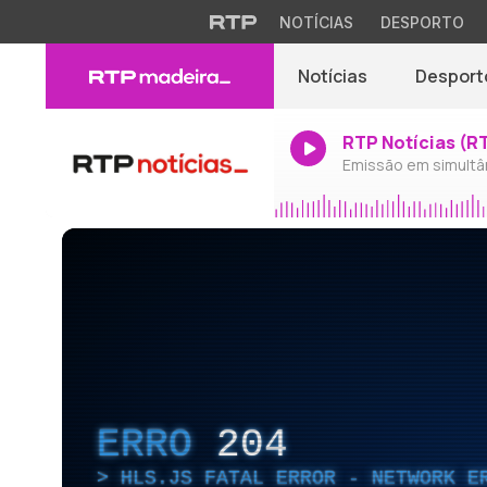
NOTÍCIAS
DESPORTO
Notícias
Desport
RTP Notícias (R
Emissão em simultâ
ERRO
204
HLS.JS FATAL ERROR - NETWORK E