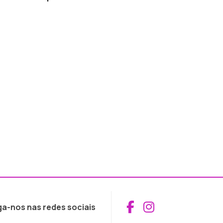
Aceder ao Fac
Aceder ao I
ga-nos nas redes sociais