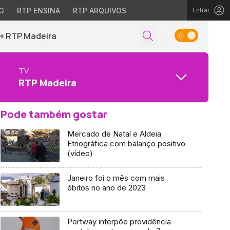
G
RTP ENSINA
RTP ARQUIVOS
Entrar
+ RTP Madeira
TV
RTP Madeira
Pode também gostar
Mercado de Natal e Aldeia
Etnográfica com balanço positivo
(vídeo)
Janeiro foi o mês com mais
óbitos no ano de 2023
Portway interpõe providência