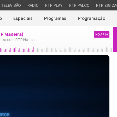
TELEVISÃO
RÁDIO
RTP PLAY
RTP PALCO
RTP ZIG ZA
o
Especiais
Programas
Programação
TP Madeira)
NO AR
neo com RTP Notícias
RROR