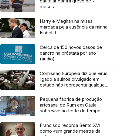
cautelar contra greve de 7
meses
Harry e Meghan na missa
marcada pela ausência da rainha
Isabel II
Cerca de 150 novos casos de
cancro na próstata por ano
(áudio)
Comissão Europeia diz que vírus
ligado a suínos divulgado em
estudo não representa qualquer
perigo
Pequena fábrica de produção
artesanal de Rum em Gaula
sobrevive ao teste do tempo
(Vídeo)
Francisco recorda Bento XVI
como «um grande mestre da