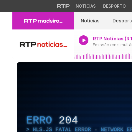
NOTÍCIAS
DESPORTO
Notícias
Desport
RTP Notícias (R
Emissão em simultâ
ERRO
204
HLS.JS FATAL ERROR - NETWORK E