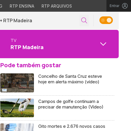
G
RTP ENSINA
RTP ARQUIVOS
Entrar
+ RTP Madeira
TV
RTP Madeira
Pode também gostar
Concelho de Santa Cruz esteve
hoje em alerta máximo (vídeo)
Campos de golfe continuam a
precisar de manutenção (Vídeo)
Oito mortes e 2.676 novos casos