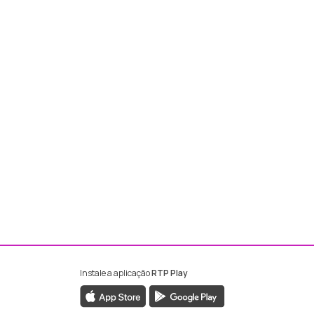
Instale a aplicação
RTP Play
ebook da RTP Madeira
nstagram da RTP Madeira