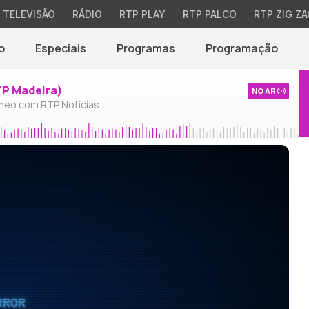
TELEVISÃO
RÁDIO
RTP PLAY
RTP PALCO
RTP ZIG ZA
o
Especiais
Programas
Programação
TP Madeira)
NO AR
neo com RTP Notícias
RROR