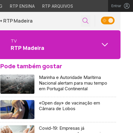
G
RTP ENSINA
RTP ARQUIVOS
Entrar
+ RTP Madeira
TV
RTP Madeira
Pode também gostar
Marinha e Autoridade Marítima
Nacional alertam para mau tempo
em Portugal Continental
«Open day» de vacinação em
Câmara de Lobos
Covid-19: Empresas já