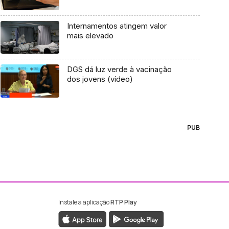
Internamentos atingem valor
mais elevado
DGS dá luz verde à vacinação
dos jovens (vídeo)
PUB
Instale a aplicação
RTP Play
ebook da RTP Madeira
nstagram da RTP Madeira