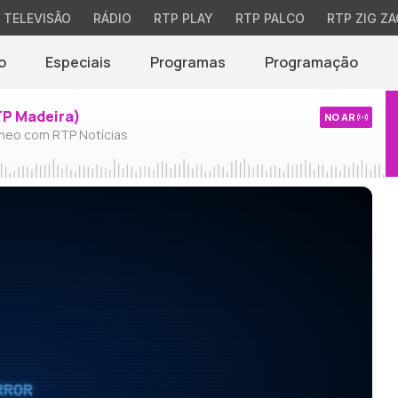
TELEVISÃO
RÁDIO
RTP PLAY
RTP PALCO
RTP ZIG ZA
o
Especiais
Programas
Programação
TP Madeira)
NO AR
neo com RTP Notícias
RROR