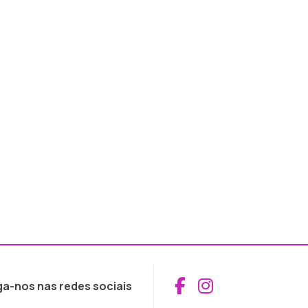
Aceder ao Fac
Aceder ao I
ga-nos nas redes sociais