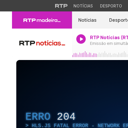
NOTÍCIAS
DESPORTO
Notícias
Desport
RTP Notícias (R
Emissão em simultâ
ERRO
204
HLS.JS FATAL ERROR - NETWORK E