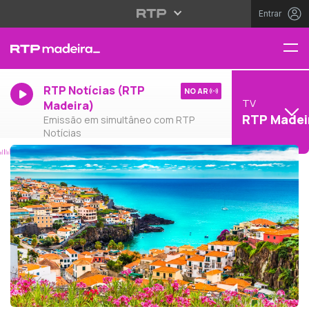
Entrar
RTP Notícias (RTP
NO AR
TV
Madeira)
RTP Madei
Emissão em simultâneo com RTP
Notícias